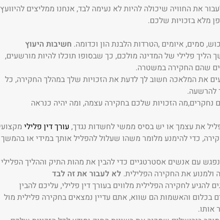
ור את החוויה שיכולה להיות לא נעימה לבד, אנחנו ממליצים להיוועץ
פן מלא בזכויות שלכם.
וש, סמים, איומים ,הטרדות הלבנת הון וכדומה.
חשיבות היעוץ
 הליך פלילי של המדינה מולכם, כך שבסופו תוכלו להיות מורשעים,
נים שהם החקירה במשטרה.
עים את המלאכה חשוב לך לדעת את הזכויות שלך במהלך החקירה, כל
ר להרשעה.
ם נחקרים,מה הזכויות שלכם בחקירה עצמה, ומה יהיה כנראה
פליל את עצמך או יש בסיס ממשי לחשדות נגדך,
עורך דין פלילי
מקצועי
קירה, כדי להימנע מלומר משהו שעלול להפליל אותך במידי או בהמשך
נפגש עם אנשים אסטרטגיים כדי להבין את מהות התיק וההליך הפלילי
 ולמנוע את החקירה הפלילית.
לא לעבור את זה לבד
להגיע לחקירה הפלילית מלווים בעורך דין פלילי, עליכם להבין
בכלום והאשמות הם שווא, אתם עדיין נמצאים בחקירה פלילית מול
 אותו.