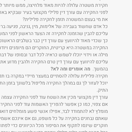
חקירת משטרה עלולה להיות מאוד מלחיצה, ממש מיותר לעב
לפני החקירה עם עורך דין פלילי מקצועי בעיר שבקיא באו
את מי בעצם המשטרה תזמן לחקירה פלילית?
כל אדם שחשוד בעבירה של אלימות, מין ,גניבה, פגיעה ברכ
עליכם להבין שהזמנה לחקירה זה הצעד הראשון לפני המשך
כך שכדי מאוד להיוועץ עם עורך דין כבר בשלבים הראשו
החקירה במשטרה היא קריטית, החוקרים הם מיומנים ויוד
מילה או וידוי יוכלו לשמש כראיה לכל דבר ובסופו של דב
עליכם להיוועץ עם עורך דין טרם החקירה ולהבין מדוע את
בהמשך.
מה אומרים ומה לא?
חקירה פלילית עלולה להסתיים במעצר מיידי במקרה בו ת
יוכל לעזור לך גם במהלך החקירה מליפול בלשונך בזמן הח
התיק.
עורך דין מקצועי מכין את השטח עוד לפני החקירה עצמה 
אם צפוי, כמו כן אפשר להפריך האשמות עוד לפני החקירה
מומלץ לא להתמודד לבד, אפילו אנשי פשע מומלחים דואגים 
שאתם נבחנים בחקירה על כל משפט, גם אם אינכם אשמים 
חוקרים שינסו לתקוף את הסיפור מכל הכיוונים כדי לפתור