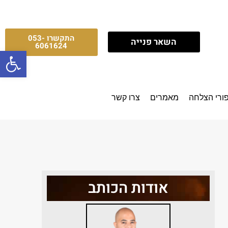
התקשרו 053-
השאר פנייה
6061624
פתח סרגל
ורי הצלחה
מאמרים
צרו קשר
אודות הכותב