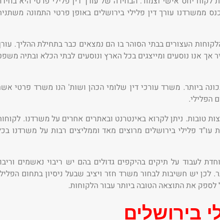
לקוח יחס אישי וצמוד. הבחירה של עורך דין פלילי פרטי היא בחירה
נס ממשרדנו עורך דין פלילי בירושלים באופן פרטי התמונה משתנית
קוחות העצורים בבתי הסוהר בו הם נמצאים כבר בתחילת ההליך. עורך
יר אך אנו נוסעים ומייצגים בכל הארץ ונוסעים לבתי הכלא ובתיה משפט
כונה ביותר. משרד עורכי דין שלומי הכהן ושות' הנו משרד פרטי אשר
 הפלילי.
צות טובות. ניתן לקרוא באינטרנט ובאתרים אחרים על משרדנו. לקוחות
 עו"ד פלילי בירושלים מרוצים מאד וממליצים רבות על משרדנו בכל
חדת לעבוד על תיקים בהיקפים גדולים בהם יש ריבוי נאשמים וריבוי
ר. לכן יש חשיבות לבחור משרד חזר ויציב שבעל ניסיון בתחום הפלילי
כל לספק את התוצאה הטובה ביותר עבור הלקוחות.
י בירושלים