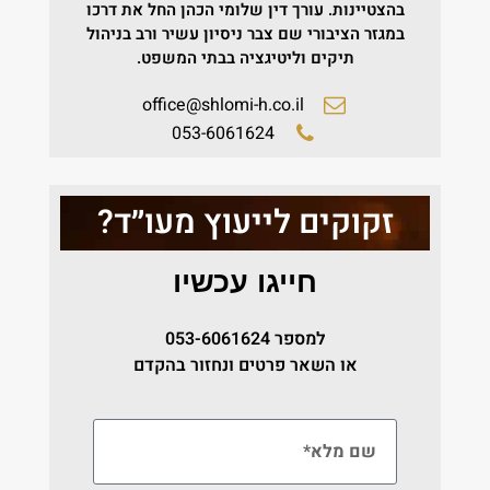
בהצטיינות.
עורך דין שלומי הכהן החל את דרכו
במגזר הציבורי שם צבר ניסיון עשיר ורב בניהול
תיקים וליטיגציה בבתי המשפט.
office@shlomi-h.co.il
053-6061624
זקוקים לייעוץ מעו״ד?
חייגו עכשיו
למספר
053-6061624
או השאר פרטים ונחזור בהקדם