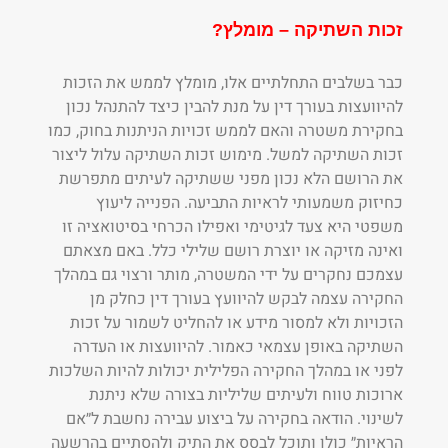
זכות השתיקה – מומלץ?
כבר בשלבים התחלתיים אלו, מומלץ לממש את הזכות
להיוועצות בעורך דין על מנת להבין כיצד להתנהל נכון
בחקירת משטרה והאם לממש זכויות הניתנות בחוק, כמו
זכות השתיקה למשל. מימוש זכות השתיקה עלול ליצור
את הרושם הלא נכון מפני ששתיקה לעיתים מתפרשת
כחיזוק משמעותי לראיות התביעה. הפנייה ליעוץ
משפטי היא צעד לגיטימי ואפילו הכרחי בסיטואציה זו
ואינה מזיקה או יוצרת רושם שלילי כלל. באם מצאתם
עצמכם נחקרים על ידי המשטרה, מותר ורצוי גם במהלך
החקירה עצמה לבקש להיוועץ בעורך דין כחלק מן
הזכויות ולא למסור מידע או להחליט לשמור על זכות
השתיקה באופן עצמאי כאמור. להיוועצות או העדרה
לפני או במהלך החקירה הפלילית יכולות להיות השלכות
ארוכות טווח ולעיתים שליליות בצורה שלא ניתנת
לשינוי. הודאה בחקירה על ביצוע עבירה נחשבת ל״אם
הראיות״ כולן ותוכל לבסס את התיק ולהסתיים בהרשעה