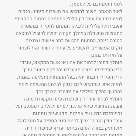
לפני חתימתכם על המסמך.
לאור הנאמר, חשוב להדגיש את חשיבות מימוש הזכות
להיוועצות עם עורך דין פלילי המתמחה בתחום הספציפי
והעבירות הפליליות לגביהן זומנתם לחקירה במשטרה.
התנהלות מושכלת במהלך חקירה יכולה להוביל לתוצאה
הטובה ביותר, המנעות מהגשת כתב אישום וצמצום
נזקים אפשריים, להשפיע על עתיד החשוד ואף לשמור
על חירותו כמובן.
מומלץ כמובן לבחור את איש או אשת המקצוע, עורכי
הדין הפליליים בצורה מושכלת ומדויקת ביותר. עורך
הדין הפלילי הנבחר יהיה בעל התמחות מתאימה כאמור,
להיות איש שמרגיש לכם כנכון לביצוע המשימה וליווי
בהמשך ההליך הפלילי אם יתעורר הצורך בכך.
מומלץ לבחור עורך דין שנוצרה עימו תקשורת טובה
והבנה, תחושת שהאיש נכון לסייע ולהלחם למענכם ועל
זכויותיכם בדגש על אמינות, מקצועיות וזמינות.
עורך הדין הנבחר צריך להיות פנוי מספיק על מנת לנהל
את התיק בצורה הטובה ביותר ועדיף שמשרדו יהיה
ממוקם בקרבתכם על מנת לאפשר התנהלות נוחה או