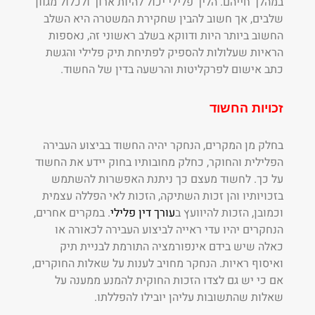
במהלך חייהם. הליך פלילי יכול להיות ארוך ולכלול מגוון
שלבים, אך חשוב להבין שחקירת המשטרה היא השלב
החשוב ביותר היות ודווקא בשלב ראשוני זה, נאספות
הראיות שעלולות להספיק לפתיחת תיק פלילי והגשת
כתב אישום לפרקליטות והרשעה בדין של החשוד.
זכויות החשוד
בחלק מן המקרים, הנחקר יהיה החשוד בביצוע העבירה
הפלילית והחוקר, כחלק מחובותיו בחוק יידע את החשוד
על כך. לחשוד מעצם כך ניתנת האפשרות להשתמש
בזכויותיו והן זכות השתיקה, הזכות לאי הפללה עצמית
וכמובן, הזכות להיוועץ ב
עורך דין פלילי
. במקרים אחרים,
הנחקרים יהיו עדי ראייה לביצוע העבירה לכאורה או
כאלה שיש בידם אינפורמציה התורמת לבניית תיק
ואיסוף ראיות. הנחקר מחויב לענות על שאלות החוקרים,
אם כי יש גם לצדו הזכות החוקית להמנע ממענה על
שאלות שהתשובות עליהן יובילו להפללתו.