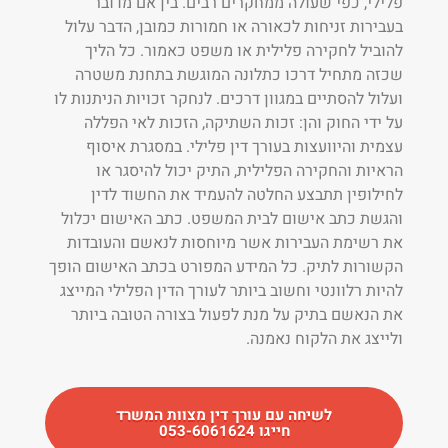
פלילי, כפי שעולה ממחקרים רבים. בין אם מדובר
בעבירות זניחות לכאורה או חמורות כמובן, הדבר עלול
להוביל לחקירה פלילית או משפט כאמור. כל הליך
שכזה מתחיל דרכו כתלונה המוגשת בתחנת משטרה
ועלול להסתיים במגוון דרכים. לנחקר זכויות הניתנות לו
על ידי החוק והן: זכות השתיקה, הזכות לאי הפללה
עצמית והיוועצות בעורך דין פלילי. במסגרת איסוף
הראיות והחקירה הפלילית, התיק יכול להיסגר או
לחילופין תתבצע החלטה להעמיד את החשוד לדין
והגשת כתב אישום לבית המשפט. כתב האישום יכלול
את רשימת העבירות אשר מיוחסות לנאשם והעובדות
הקשורות לתיק. כל המידע המפורט בכתב האישום הופך
להיות רלוונטי וחשוב ביותר לעורך הדין הפלילי המייצג
את הנאשם בתיק על מנת לפעול בצורה הטובה ביותר
ולייצג את הלקוח נאמנה.
לשיחה עם עורך דין מצוות המשרד
חייגו 053-6061624